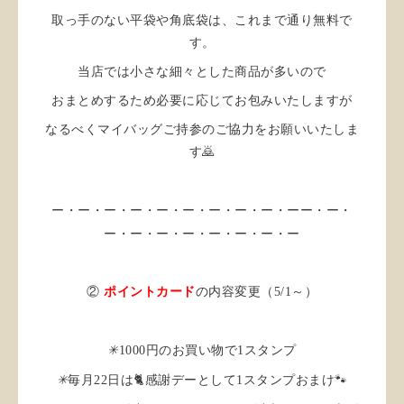
取っ手のない平袋や角底袋は、これまで通り無料で
す。
当店では小さな細々とした商品が多いので
おまとめするため必要に応じてお包みいたしますが
なるべくマイバッグご持参のご協力をお願いいたしま
す🙇
ー・ー・ー・ー・ー・ー・ー・ー・ー・ー
ー・ー・
ー・ー・ー・ー・ー・ー・ー・ー
②
ポイントカード
の内容変更（5/1～）
✳︎
1000円のお買い物で1スタンプ
✳︎
毎月22日は🐈感謝デーとして1スタンプおまけ🐾