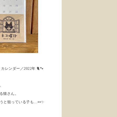
ンダー／2022年 🐈🐾
。
る猫さん。
うと狙っている子も…👀✨