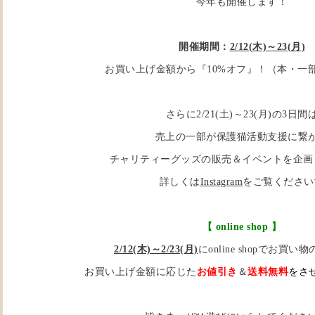
今年も開催します！
開催期間：
2/12(木)～23(月)
お買い上げ金額から『10%オフ』！（本・一
さらに2/21(土)～23(月)の3日間
売上の一部が保護猫活動支援に繋
チャリティーグッズの販売＆イベントを企画
詳しくは
Instagram
をご覧ください
【 online shop 】
2/12(木)～2/23(月)
にonline shopでお買
お買い上げ金額に応じた
お値引き
＆
送料無料
をさ