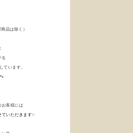
部商品は除く）
は
がる
しています。
🐾
い物のお客様には
せていただきます
✨