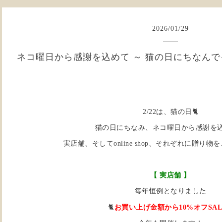
2026
/
01
/
29
ネコ曜日から感謝を込めて ～ 猫の日にちなん
2/22は、猫の日🐈
猫の日にちなみ、ネコ曜日から感謝を
実店舗、そしてonline shop、それぞれに贈り
【 実店舗 】
毎年恒例となりました
🐈
お買い上げ金額から10%オフSAL